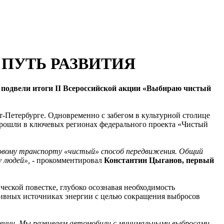
ПУТЬ РАЗВИТИЯ
подвели итоги II Всероссийской акции «Выбираю чистый
т-Петербурге. Одновременно с забегом в культурной столице
 прошли в ключевых регионах федерального проекта «Чистый
зиновому транспорту «чистый» способ передвижения. Общий
у людей»,
- прокомментировал
Константин Цыганов, первый
еской повестке, глубоко осознавая необходимость
тивных источниках энергии с целью сокращения выбросов
лении. Мы развиваем автомобили с минимальными выбросами