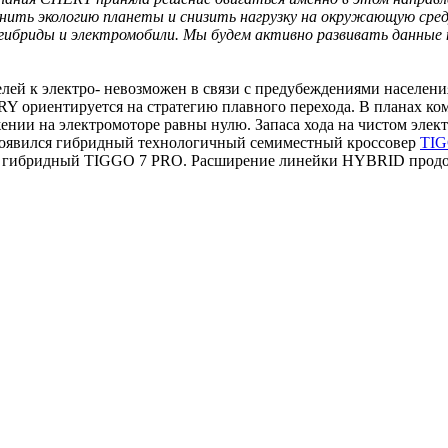
анить экологию планеты и снизить нагрузку на окружающую сре
 гибриды и электромобили. Мы будем активно развивать данные 
лей к электро- невозможен в связи с предубеждениями населени
ERY ориентируется на стратегию плавного перехода. В планах к
ии на электромоторе равны нулю. Запаса хода на чистом элект
и появился гибридный технологичный семиместный кроссовер
TIG
ия гибридный TIGGO 7 PRO. Расширение линейки HYBRID продол