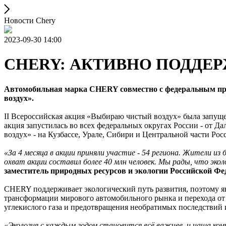
Новости Chery
2023-09-30 14:00
CHERY: АКТИВНО ПОДДЕ
Автомобильная марка CHERY совместно с федеральным про
воздух».
II Всероссийская акция «Выбираю чистый воздух» была запущен
акция запустилась во всех федеральных округах России - от Д
воздух» - на Кузбассе, Урале, Сибири и Центральной части Рос
«За 4 месяца в акции приняли участие - 54 региона. Жители и
охват акции составил более 40 млн человек. Мы рады, что эко
заместитель природных ресурсов и экологии Российской Фе
CHERY поддерживает экологический путь развития, поэтому яв
трансформации мирового автомобильного рынка и перехода от
углекислого газа и предотвращения необратимых последствий 
«Экология с каждым годом становится всё важнее, и наша ко