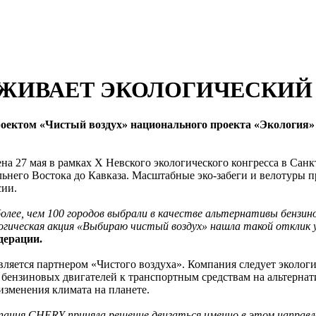
РЖИВАЕТ ЭКОЛОГИЧЕСКИЙ 
ектом «Чистый воздух» национального проекта «Экология» 
а 27 мая в рамках Х Невского экологического конгресса в Санк
альнего Востока до Кавказа. Масштабные эко-забеги и велотуры
сии.
з более, чем 100 городов выбрали в качестве альтернативы бен
логическая акция «Выбираю чистый воздух» нашла такой отклик 
дерации.
ляется партнером «Чистого воздуха». Компания следует экологич
 бензиновых двигателей к транспортным средствам на альтерна
изменения климата на планете.
мпания CHERY приняла решение двигаться именно в этом направ