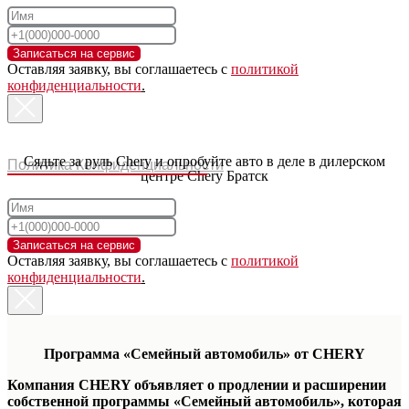
Записаться на сервис
Оставляя заявку, вы соглашаетесь с
политикой
конфиденциальности
.
Сядьте за руль Chery и опробуйте авто в деле в дилерском
Политика Конфиденциальности
центре Chery Братск
Записаться на сервис
Оставляя заявку, вы соглашаетесь с
политикой
конфиденциальности
.
Программа «Семейный автомобиль» от CHERY
Компания CHERY объявляет о продлении и расширении
собственной программы «Семейный автомобиль», которая
Модельный ряд