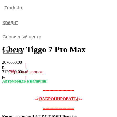
Trade-In
Кредит
Сервисный центр
Chery Tiggo 7 Pro Max
Контакты
2670000,00
р.
3120000,00
Обратный звонок
р.
Автомобиль в наличии!
------------------------
->
|ЗАБРОНИРОВАТЬ|
<-
------------------------
Комплектация: 1.6T DCT AWD Prestige