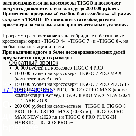
распространяется на кроссоверы TIGGO и позволяет
Авто в наличии
получить дополнительную выгоду до 200 000 рублей.
Trade-In
Применение программ «Семейный автомобиль», «Прямая
Кредит
скидка» и TRADE-IN позволяет стать обладателем
кроссовера на максимально привлекательных условиях.
Сервисный центр
Контакты
Программа распространяется на гибридные и бензиновые
кроссоверы серий «TIGGO 4», «TIGGO 7» и «TIGGO 8», на
любые комплектации и цвета.
При наличии одного и более несовершеннолетних детей
предлагается скидка в размере:
Обратный звонок
90 000 рублей на кроссовер TIGGO 4 PRO
100 000 рублей на кроссоверы TIGGO 7 PRO MAX
(комплектация Active)
Братск, Коммунальная ул., 11Б
150 000 рублей на кроссоверы TIGGO 7 PRO PLUG-IN
+7 (3953) 489-555
HYBRID, TIGGO 7 PRO, TIGGO 7 PRO MAX (кроме
комплектации Active), TIGGO 8 PRO MAX NEW (2024
г.в.), ARRIZO 8
Официальный
200 000 рублей на семиместные - TIGGO 8, TIGGO 8
PRO, TIGGO 8 PRO MAX (2023 г.в.), TIGGO 8 PRO
дилер CHERY в
MAX NEW (2023 г.в.) и TIGGO 8 PRO PLUG-IN
HYBRID, TIGGO 8 PRO e+.
Братске