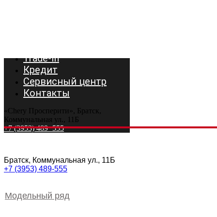
Модельный ряд
Авто в наличии
Trade-In
Кредит
Сервисный центр
Контакты
«Chery Просперити», Братск,
Коммунальная ул., 11Б
+7 (3953) 489−555
Братск, Коммунальная ул., 11Б
+7 (3953) 489-555
Модельный ряд