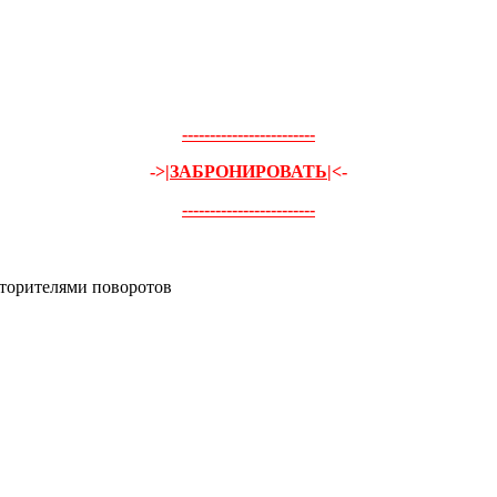
------------------------
->
|ЗАБРОНИРОВАТЬ|
<-
------------------------
вторителями поворотов