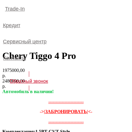
Trade-In
Кредит
Сервисный центр
Chery Tiggo 4 Pro
Контакты
1975000,00
р.
2480000,00
Обратный звонок
р.
Автомобиль в наличии!
------------------------
->
|ЗАБРОНИРОВАТЬ|
<-
------------------------
Комплектация:1.5PT CVT Style