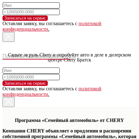
Записаться на сервис
Оставляя заявку, вы соглашаетесь с
политикой
конфиденциальности
.
Сядьте за руль Chery и опробуйте авто в деле в дилерском
Политика Конфиденциальности
центре Chery Братск
Записаться на сервис
Оставляя заявку, вы соглашаетесь с
политикой
конфиденциальности
.
Программа «Семейный автомобиль» от CHERY
Компания CHERY объявляет о продлении и расширении
собственной программы «Семейный автомобиль», которая
Модельный ряд