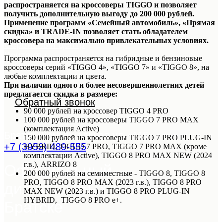
распространяется на кроссоверы TIGGO и позволяет
Авто в наличии
получить дополнительную выгоду до 200 000 рублей.
Trade-In
Применение программ «Семейный автомобиль», «Прямая
Кредит
скидка» и TRADE-IN позволяет стать обладателем
кроссовера на максимально привлекательных условиях.
Сервисный центр
Контакты
Программа распространяется на гибридные и бензиновые
кроссоверы серий «TIGGO 4», «TIGGO 7» и «TIGGO 8», на
любые комплектации и цвета.
При наличии одного и более несовершеннолетних детей
предлагается скидка в размере:
Обратный звонок
90 000 рублей на кроссовер TIGGO 4 PRO
100 000 рублей на кроссоверы TIGGO 7 PRO MAX
(комплектация Active)
Братск, Коммунальная ул., 11Б
150 000 рублей на кроссоверы TIGGO 7 PRO PLUG-IN
+7 (3953) 489-555
HYBRID, TIGGO 7 PRO, TIGGO 7 PRO MAX (кроме
комплектации Active), TIGGO 8 PRO MAX NEW (2024
г.в.), ARRIZO 8
Официальный
200 000 рублей на семиместные - TIGGO 8, TIGGO 8
PRO, TIGGO 8 PRO MAX (2023 г.в.), TIGGO 8 PRO
дилер CHERY в
MAX NEW (2023 г.в.) и TIGGO 8 PRO PLUG-IN
HYBRID, TIGGO 8 PRO e+.
Братске