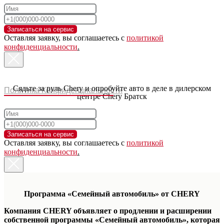
Записаться на сервис
Оставляя заявку, вы соглашаетесь с
политикой
конфиденциальности
.
Сядьте за руль Chery и опробуйте авто в деле в дилерском
Политика Конфиденциальности
центре Chery Братск
Записаться на сервис
Оставляя заявку, вы соглашаетесь с
политикой
конфиденциальности
.
Программа «Семейный автомобиль» от CHERY
Компания CHERY объявляет о продлении и расширении
собственной программы «Семейный автомобиль», которая
Модельный ряд