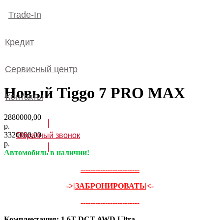
Trade-In
Кредит
Сервисный центр
Новый Tiggo 7 PRO MAX
Контакты
2880000,00
р.
3320000,00
Обратный звонок
р.
Автомобиль в наличии!
------------------------
->
|ЗАБРОНИРОВАТЬ|
<-
------------------------
Комплектация: 1.6T DCT AWD Ultra