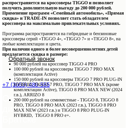
распространяется на кроссоверы TIGGO и позволяет
Авто в наличии
получить дополнительную выгоду до 200 000 рублей.
Trade-In
Применение программ «Семейный автомобиль», «Прямая
Кредит
скидка» и TRADE-IN позволяет стать обладателем
кроссовера на максимально привлекательных условиях.
Сервисный центр
Контакты
Программа распространяется на гибридные и бензиновые
кроссоверы серий «TIGGO 4», «TIGGO 7» и «TIGGO 8», на
любые комплектации и цвета.
При наличии одного и более несовершеннолетних детей
предлагается скидка в размере:
Обратный звонок
90 000 рублей на кроссовер TIGGO 4 PRO
100 000 рублей на кроссоверы TIGGO 7 PRO MAX
(комплектация Active)
Братск, Коммунальная ул., 11Б
150 000 рублей на кроссоверы TIGGO 7 PRO PLUG-IN
+7 (3953) 489-555
HYBRID, TIGGO 7 PRO, TIGGO 7 PRO MAX (кроме
комплектации Active), TIGGO 8 PRO MAX NEW (2024
г.в.), ARRIZO 8
Официальный
200 000 рублей на семиместные - TIGGO 8, TIGGO 8
PRO, TIGGO 8 PRO MAX (2023 г.в.), TIGGO 8 PRO
дилер CHERY в
MAX NEW (2023 г.в.) и TIGGO 8 PRO PLUG-IN
HYBRID, TIGGO 8 PRO e+.
Братске