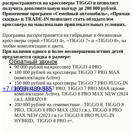
распространяется на кроссоверы TIGGO и позволяет
Авто в наличии
получить дополнительную выгоду до 200 000 рублей.
Trade-In
Применение программ «Семейный автомобиль», «Прямая
Кредит
скидка» и TRADE-IN позволяет стать обладателем
кроссовера на максимально привлекательных условиях.
Сервисный центр
Контакты
Программа распространяется на гибридные и бензиновые
кроссоверы серий «TIGGO 4», «TIGGO 7» и «TIGGO 8», на
любые комплектации и цвета.
При наличии одного и более несовершеннолетних детей
предлагается скидка в размере:
Обратный звонок
90 000 рублей на кроссовер TIGGO 4 PRO
100 000 рублей на кроссоверы TIGGO 7 PRO MAX
(комплектация Active)
Братск, Коммунальная ул., 11Б
150 000 рублей на кроссоверы TIGGO 7 PRO PLUG-IN
+7 (3953) 489-555
HYBRID, TIGGO 7 PRO, TIGGO 7 PRO MAX (кроме
комплектации Active), TIGGO 8 PRO MAX NEW (2024
г.в.), ARRIZO 8
Официальный
200 000 рублей на семиместные - TIGGO 8, TIGGO 8
PRO, TIGGO 8 PRO MAX (2023 г.в.), TIGGO 8 PRO
дилер CHERY в
MAX NEW (2023 г.в.) и TIGGO 8 PRO PLUG-IN
HYBRID, TIGGO 8 PRO e+.
Братске