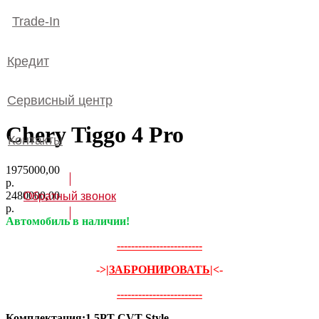
Trade-In
Кредит
Сервисный центр
Chery Tiggo 4 Pro
Контакты
1975000,00
р.
2480000,00
Обратный звонок
р.
Автомобиль в наличии!
------------------------
->
|ЗАБРОНИРОВАТЬ|
<-
------------------------
Комплектация:1.5PT CVT Style