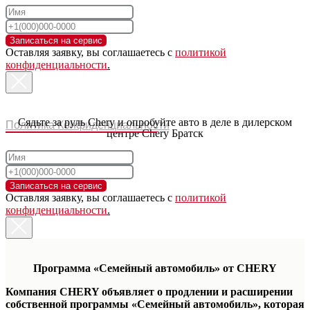
Записаться на сервис
Оставляя заявку, вы соглашаетесь с
политикой
конфиденциальности
.
Сядьте за руль Chery и опробуйте авто в деле в дилерском
Политика Конфиденциальности
центре Chery Братск
Записаться на сервис
Оставляя заявку, вы соглашаетесь с
политикой
конфиденциальности
.
Программа «Семейный автомобиль» от CHERY
Компания CHERY объявляет о продлении и расширении
собственной программы «Семейный автомобиль», которая
Модельный ряд