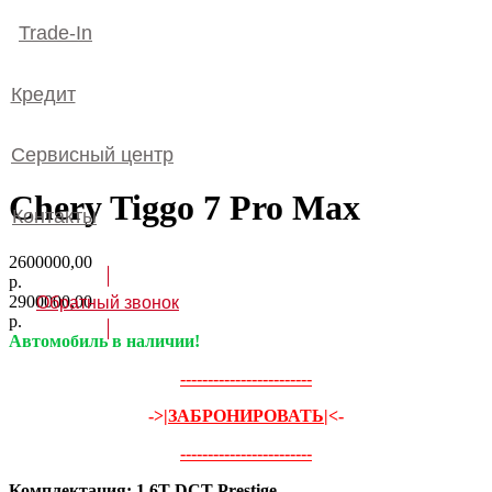
Trade-In
Кредит
Сервисный центр
Chery Tiggo 7 Pro Max
Контакты
2600000,00
р.
2900000,00
Обратный звонок
р.
Автомобиль в наличии!
------------------------
->
|ЗАБРОНИРОВАТЬ|
<-
------------------------
Комплектация: 1.6T DCT Prestige