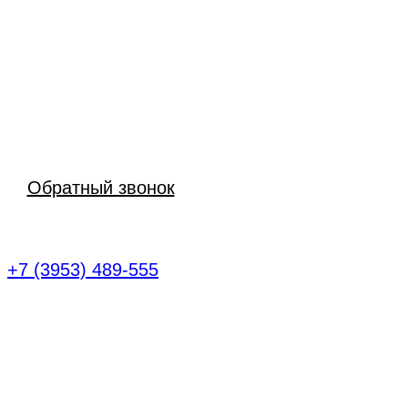
Авто в наличии
Trade-In
Кредит
Сервисный центр
Контакты
Обратный звонок
Братск, Коммунальная ул., 11Б
+7 (3953) 489-555
Официальный
дилер CHERY в
Братске